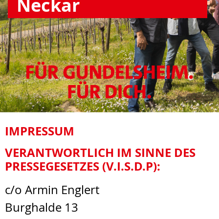
Neckar
IMPRESSUM
VERANTWORTLICH IM SINNE DES
PRESSEGESETZES (V.I.S.D.P):
c/o Armin Englert
Burghalde 13