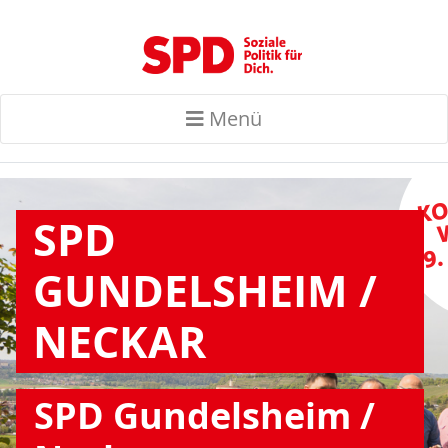
Menü
SPD
GUNDELSHEIM /
NECKAR
SPD Gundelsheim /